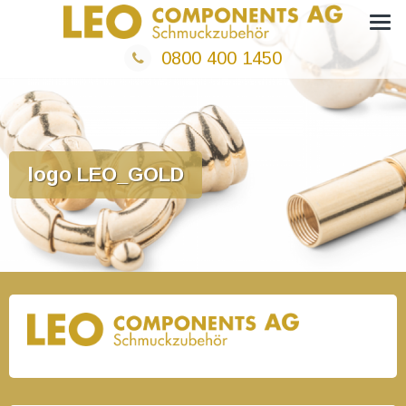
Zum
Neu bei Leo Components AG – Goldkatalog
Inhalt
0800 400 1450
springen
logo LEO_GOLD