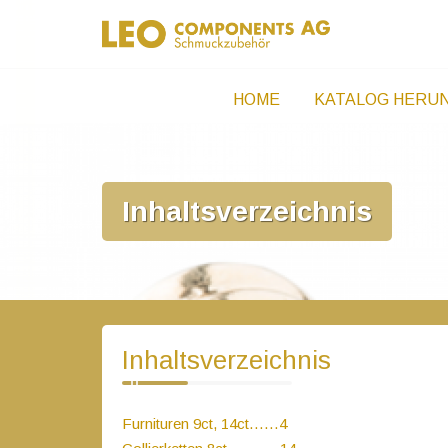
Zum
Neu bei Leo Components AG – G
Inhalt
springen
HOME
KATALOG HERU
Inhaltsverzeichnis
Inhaltsverzeichnis
Furnituren 9ct, 14ct……4