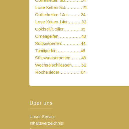
Collierketten 8ct………..14
Lose Ketten 8ct…………21
Collierketten 14ct………24
Lose Ketten 14ct……….32
Goldseil/Collier…………35
Omeageifen…………….40
Südseeperlen…………..44
Tahitiperlen……………..46
Süsswasserperlen……..48
Wechselschliessen…….52
Rochenleder……………64
Über uns
Unser Service
Inhaltsverzeichnis