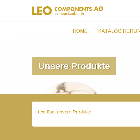
Zum
Neu bei Leo Components AG – G
Inhalt
springen
HOME
KATALOG HERU
Unsere Produkte
text über unsere Produkte