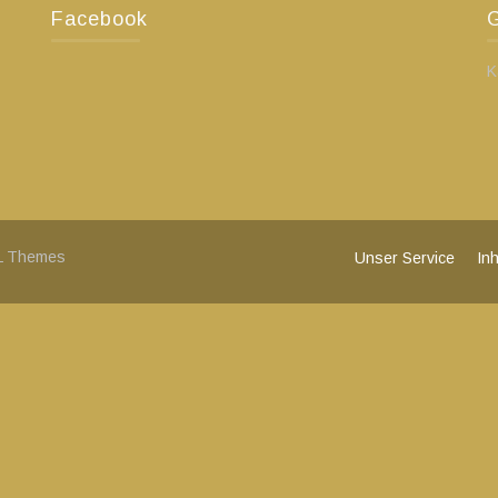
Facebook
G
K
L Themes
Unser Service
In