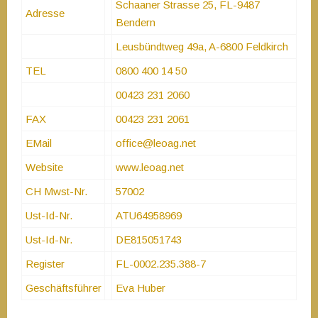
Schaaner Strasse 25, FL-9487
Adresse
Bendern
Leusbündtweg 49a, A-6800 Feldkirch
TEL
0800 400 14 50
00423 231 2060
FAX
00423 231 2061
EMail
office@leoag.net
Website
www.leoag.net
CH Mwst-Nr.
57002
Ust-Id-Nr.
ATU64958969
Ust-Id-Nr.
DE815051743
Register
FL-0002.235.388-7
Geschäftsführer
Eva Huber