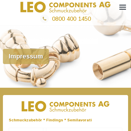
Zum
Neu bei Leo Components AG – Goldkatalog
Inhalt
0800 400 1450
springen
Impressum
Schmuckzubehör * Findings * Semilavorati